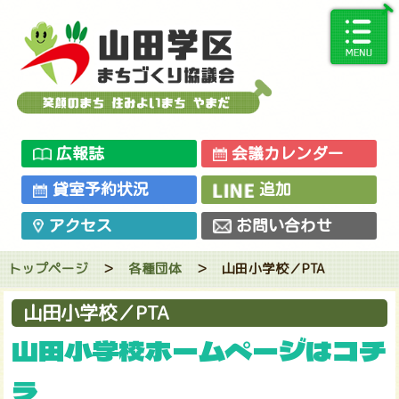
広報誌
会議カレンダー
貸室予約状況
追加
アクセス
お問い合わせ
トップページ
＞
各種団体
＞
山田小学校／PTA
山田小学校／PTA
山田小学校ホームページはコチ
ラ