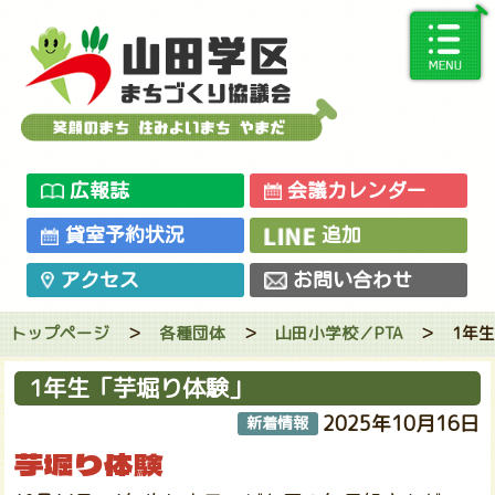
広報誌
会議カレンダー
貸室予約状況
追加
アクセス
お問い合わせ
トップページ
＞
各種団体
＞
山田小学校／PTA
＞
1年
1年生「芋堀り体験」
2025年10月16日
新着情報
芋堀り体験