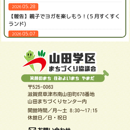
05.28
2026
【報告】親子でヨガを楽しもう！(５月すくすく
ランド)
05.07
2026
【案内】親子でヨガを楽しもう！(５月すくすく
ランド)
04.30
2026
【報告】元気なこいのぼりを作ろう！（４月す
くすくランド）
〒525-0063
03.28
2026
滋賀県草津市南山田町678番地
【案内】元気なこいのぼりを作ろう！（４月す
山田まちづくりセンター内
くすくランド）
開館時間／月～土 8:30～17:15
03.28
2026
休館日／日・祝日
R8(2026)年度 すくすくランド年間活動計画