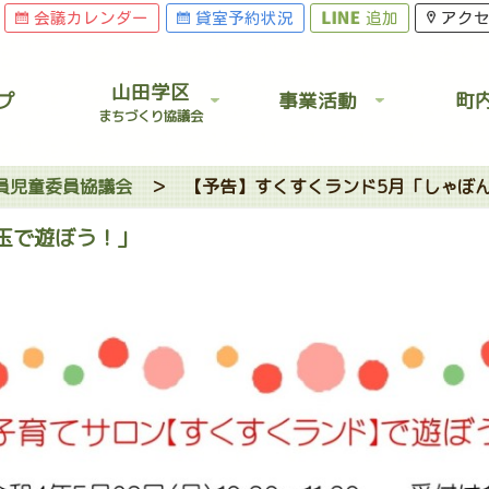
会議カレンダー
貸室予約状況
追加
アク
山田学区
プ
事業活動
町
まちづくり協議会
員児童委員協議会
＞
【予告】すくすくランド5月「しゃぼ
玉で遊ぼう！」