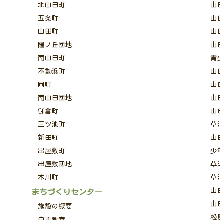
北山田町
山
五条町
山
山田町
山
陽ノ丘団地
山
南山田町
青
不動浜町
山
岡町
山
南山田団地
山
御倉町
山
三ツ池町
草
新田町
山
出屋敷町
少
出屋敷団地
草
木川町
草
山
まちづくりセンター
山
施設の概要
松
自主教室