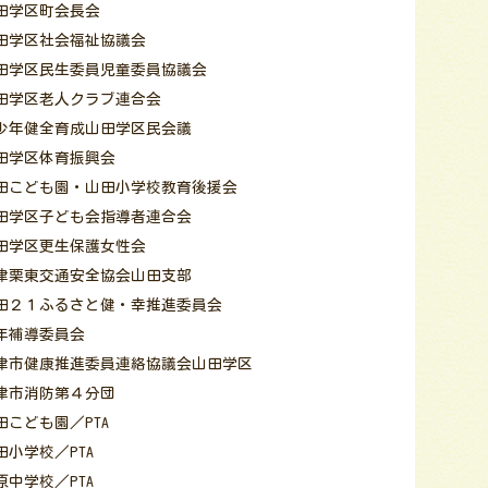
田学区町会長会
田学区社会福祉協議会
田学区民生委員児童委員協議会
田学区老人クラブ連合会
少年健全育成山田学区民会議
田学区体育振興会
田こども園・山田小学校教育後援会
田学区子ども会指導者連合会
田学区更生保護女性会
津栗東交通安全協会山田支部
田２１ふるさと健・幸推進委員会
年補導委員会
津市健康推進委員連絡協議会山田学区
津市消防第４分団
田こども園／PTA
田小学校／PTA
原中学校／PTA