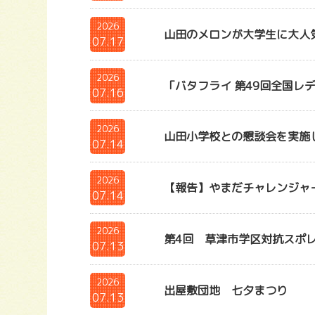
2026
山田のメロンが大学生に大人
07.17
2026
「バタフライ 第49回全国レ
07.16
2026
山田小学校との懇談会を実施
07.14
2026
【報告】やまだチャレンジャー
07.14
2026
第4回 草津市学区対抗スポ
07.13
2026
出屋敷団地 七夕まつり
07.13