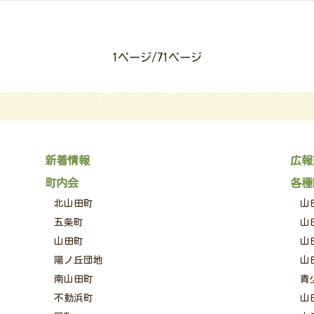
1ページ/71ページ
新着情報
広報
町内会
各種
北山田町
山
五条町
山
山田町
山
陽ノ丘団地
山
南山田町
青
不動浜町
山