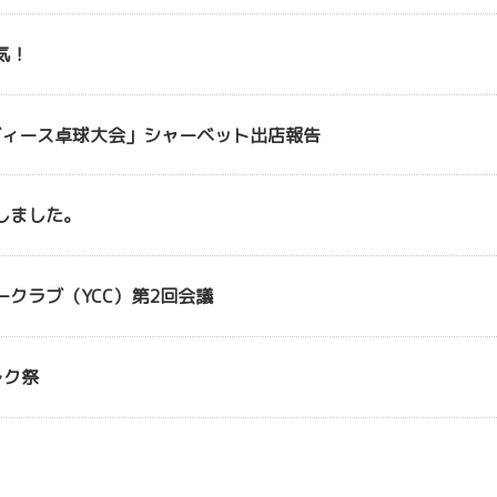
気！
ディース卓球大会」シャーベット出店報告
しました。
クラブ（YCC）第2回会議
レク祭