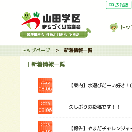
広報誌
トッ
トップページ
＞
新着情報一覧
新着情報一覧
2026
【案内】水遊びだーい好き！(
08.06
2026
久しぶりの投稿です！！
08.06
2026
【報告】やまだチャレンジャー
08.05