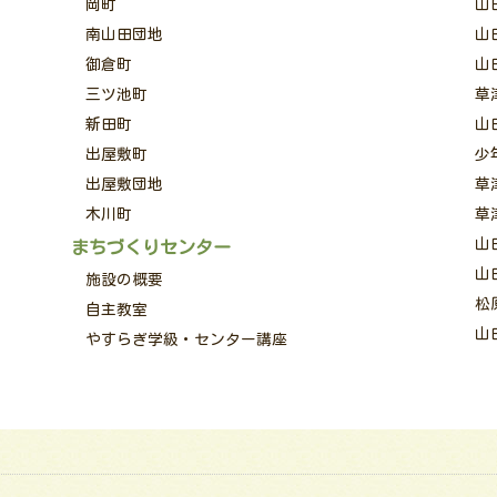
岡町
山
南山田団地
山
御倉町
山
三ツ池町
草
新田町
山
出屋敷町
少
出屋敷団地
草
木川町
草
山
まちづくりセンター
山
施設の概要
松
自主教室
山
やすらぎ学級・センター講座