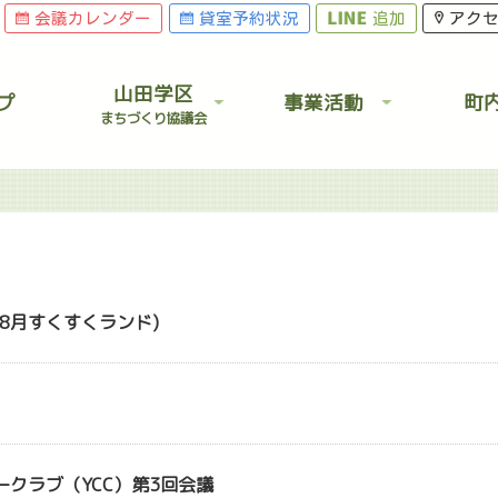
会議カレンダー
貸室予約状況
追加
アク
山田学区
プ
事業活動
町
まちづくり協議会
8月すくすくランド)
クラブ（YCC）第3回会議