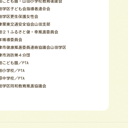
田こども園・山田小学校教育後援会
田学区子ども会指導者連合会
田学区更生保護女性会
津栗東交通安全協会山田支部
田２１ふるさと健・幸推進委員会
年補導委員会
津市健康推進委員連絡協議会山田学区
津市消防第４分団
田こども園／PTA
田小学校／PTA
原中学校／PTA
田学区同和教育推進協議会