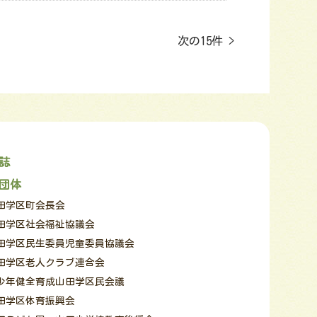
次の15件 >
誌
団体
田学区町会長会
田学区社会福祉協議会
田学区民生委員児童委員協議会
田学区老人クラブ連合会
少年健全育成山田学区民会議
田学区体育振興会