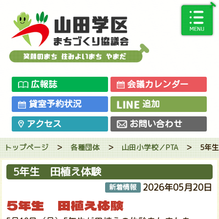
広報誌
会議カレンダー
貸室予約状況
追加
アクセス
お問い合わせ
トップページ
＞
各種団体
＞
山田小学校／PTA
＞
5年
5年生 田植え体験
2026年05月20日
新着情報
5年生 田植え体験