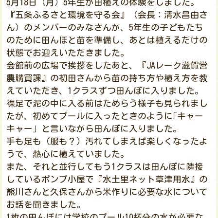
5月18日（月）5年生が田植えの体験をしました。
『五条ふるさと環境を守る会』（会長：清水昌由さ
ん）のメンバーのみなさんが、5年生の子どもたち
のために田んぼと苗を準備し、あとは植えるだけの
状態でお迎えいただきました。
会館前の広場で挨拶をしたあと、『JAレーク滋賀営
農購買課』の初田さんから苗の持ち方や植え方を教
えていただき、1クラスずつ田んぼに入りました。
裸足で泥の中に入る前はためらう様子も見られまし
たが、初めてプールに入ったときのように｢キャー
キャー」と言いながら田んぼに入りました。
手も足も（服も？）汚れてしまえば楽しくなったよ
うで、熱心に植えていました。
また、それと並行してもう1クラスは田んぼに隣接
しているポンプ小屋で『水土里ネット草津用水』の
熊川さんと久保さんから米作りに必要な水について
お話を聞きました。
1枚の田んぼには学校のプール10杯分の水が必要な