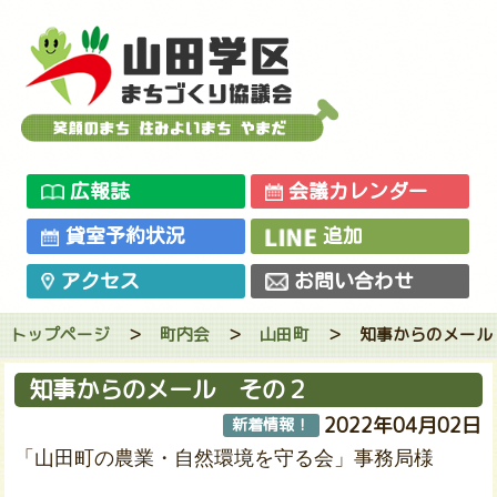
広報誌
会議カレンダー
貸室予約状況
追加
アクセス
お問い合わせ
トップページ
＞
町内会
＞
山田町
＞
知事からのメール
知事からのメール その２
2022年04月02日
新着情報！
「山田町の農業・自然環境を守る会」事務局様
