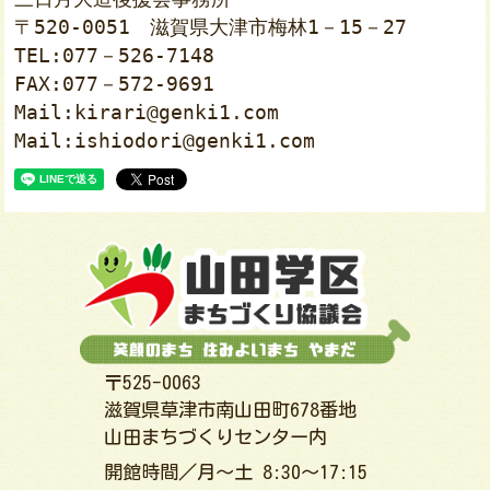
〒520-0051　滋賀県大津市梅林1－15－27

TEL:077－526-7148

FAX:077－572-9691

Mail:kirari@genki1.com

〒525-0063
滋賀県草津市南山田町678番地
山田まちづくりセンター内
開館時間／月～土 8:30～17:15