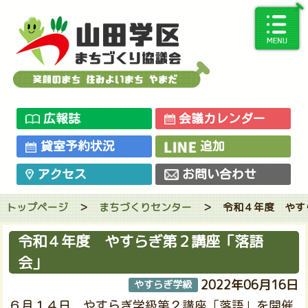
広報誌
会議カレンダー
貸室予約状況
追加
アクセス
お問い合わせ
トップページ
＞
まちづくりセンター
＞
令和４年度 やす
令和４年度 やすらぎ第２講座「落語
会」
2022年06月16日
やすらぎ学級
６月１４日、やすらぎ学級第２講座「落語」を開催